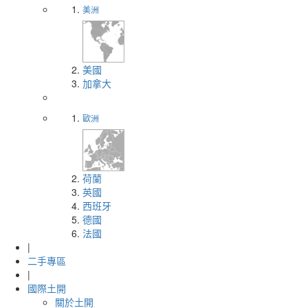
美洲
美國
加拿大
歐洲
荷蘭
英國
西班牙
德國
法國
|
二手專區
|
國際土開
關於土開