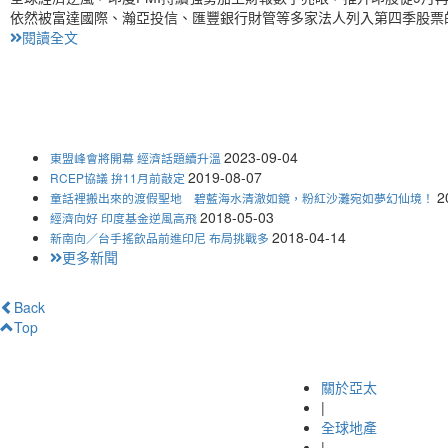
依然被富達國際、瀚亞投信、匯豐銀行財管等多家法人列入第四季股票
閱讀全文
2023-09-04
東盟峰會將開幕 經濟話題續升溫
2019-08-07
RCEP協議 拚11月前敲定
2
童話裡搬出來的渡假聖地 碧藍海水清澈如鏡，粉紅沙灘宛如夢幻仙境！
2018-05-03
經濟向好 印度基金逆風高飛
2018-04-14
新南向／台手搖飲品前進印尼 布局挑戰多
更多新聞
Back
Top
關於亞太
|
全球地產
|