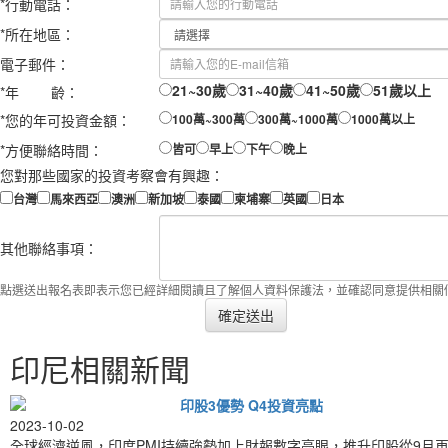
*
行動電話：
*
所在地區：
電子郵件：
21~30歲
31~40歲
41~50歲
51歲以上
*
年 齡：
*
您的年可投資金額：
100萬~300萬
300萬~1000萬
1000萬以上
*
方便聯絡時間：
皆可
早上
下午
晚上
您對那些國家的投資考察會有興趣：
台灣
馬來西亞
澳洲
新加坡
泰國
柬埔寨
英國
日本
其他聯絡事項：
點選送出報名表即表示您已經詳細閱讀且了解個人資料保護法，並確認同意提供相關
確定送出
印尼相關新聞
印股3優勢 Q4投資亮點
2023-10-02
全球經濟逆風，印度PMI持續強勢加上財報數字亮眼，推升印股從9月