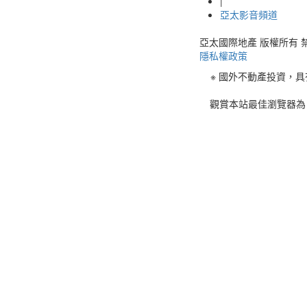
|
亞太影音頻道
亞太國際地產 版權所有 禁止轉載 © 
隱私權政策
※ 國外不動產投資，
觀賞本站最佳瀏覽器為 C