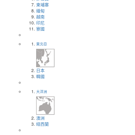
柬埔寨
緬甸
越南
印尼
寮國
東北亞
日本
韓國
大洋洲
澳洲
紐西蘭