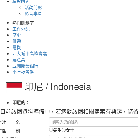
精彩瞬間
活動剪影
影音專區
熱門關鍵字
工作分配
歷史
供需
電機
亞太城市高峰會議
農產業
亞洲開發銀行
小年夜習俗
印尼 / Indonesia
印尼的：
目前該國資料準備中，若您對該國相關建案有興趣，請
*
姓 名：
先生
女士
*
性 別：