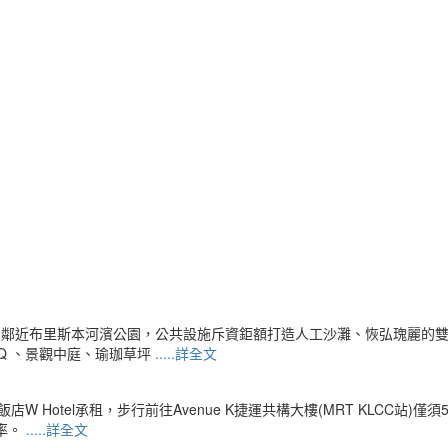
物，樓高20層樓，鄰近布里斯本河濱公園，公共設施斥資鉅額打造人工沙灘、恢弘瑰麗
BQ 、景觀中庭、瑜珈草坪
.....詳全文
W Hotel承租，步行前往Avenue K捷運共構大樓(MRT KLCC
率。
.....詳全文