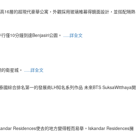
造成3棟樓高16層的超現代豪華公寓，外觀採用玻璃帷幕得鏡面設計，並搭配隔熱
步行僅10分鐘到達Benjasiri公園。
.....詳全文
理的衛星城。
.....詳全文
名第一的發展商LH知名系列作品 未來BTS SuksaWitthaya開
sidences使去的地方變得輕而易舉。Iskandar Residences擁