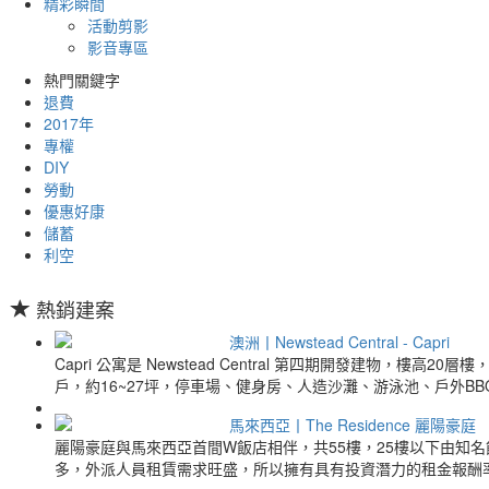
精彩瞬間
活動剪影
影音專區
熱門關鍵字
退費
2017年
專權
DIY
勞動
優惠好康
儲蓄
利空
熱銷建案
澳洲丨Newstead Central - Capri
Capri 公寓是 Newstead Central 第四期開發建
戶，約16~27坪，停車場、健身房、人造沙灘、游泳池、戶外B
馬來西亞丨The Residence 麗陽豪庭
麗陽豪庭與馬來西亞首間W飯店相伴，共55樓，25樓以下由知名飯店
多，外派人員租賃需求旺盛，所以擁有具有投資潛力的租金報酬