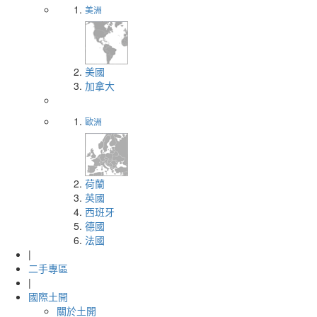
美洲
美國
加拿大
歐洲
荷蘭
英國
西班牙
德國
法國
|
二手專區
|
國際土開
關於土開