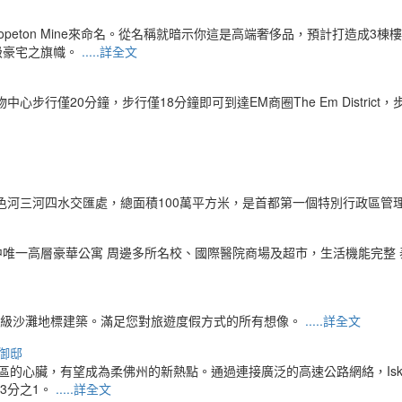
石礦廠Copeton Mine來命名。從名稱就暗示你這是高端奢侈品，預計打
頂級豪宅之旗幟。
.....詳全文
21購物中心步行僅20分鐘，步行僅18分鐘即可到達EM商圈The Em District，
色河三河四水交匯處，總面積100萬平方米，是首都第一個特別行政區管
一高層豪華公寓 周邊多所名校、國際醫院商場及超市，生活機能完整 泰國綜合排
世界級沙灘地標建築。滿足您對旅遊度假方式的所有想像。
.....詳全文
家御邸
心臟，有望成為柔佛州的新熱點。通過連接廣泛的高速公路網絡，Iskandar Re
3分之1。
.....詳全文