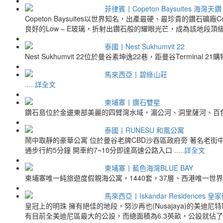
菲律賓丨Copeton Baysuites 海灣天鑽
Copeton Baysuites以世界知名，出產最硬、最珍貴的鑽
良好的Low – E玻璃，折射出鑽石般的耀眼光芒，成為該地段
泰國丨Nest Sukhumvit 22
Nest Sukhumvit 22位於曼谷素坤逸22巷，距曼谷Terminal 
馬來西亞丨碧綠山莊
.....詳全文
柬埔寨丨鑽石雙星
鑽石島位於金邊東部美麗的四臂灣水域，湄公河、洞里薩河、百
泰國丨RUNESU 和風公寓
鬧中取靜的豪華公寓 位於曼谷老牌CBD沙吞區政府旁 著名老街中唯
通步行約5分鐘 開車約7~10分即達高速公路入口
.....詳全文
柬埔寨丨藍色海灣BLUE BAY
柬埔寨唯一純旅遊度假親海公寓，1440套，37層、西港唯一
馬來西亞丨Iskandar Residences 皇
皇冠上的明珠 擁有絕佳的地段，努沙再也(Nusajaya)的美迪尼特區的
有目前全美迪尼區最大的公設，而總面積為6.3英畝，公設就佔了