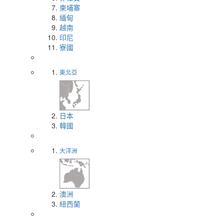
柬埔寨
緬甸
越南
印尼
寮國
東北亞
日本
韓國
大洋洲
澳洲
紐西蘭