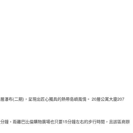
的雙層瀑布(二期)，呈現出匠心獨具的熱帶島嶼風情。 20層公寓大廈207
站)僅須5分鐘，距離巴比倫購物廣場也只要15分鐘左右的步行時間，且該區商辦