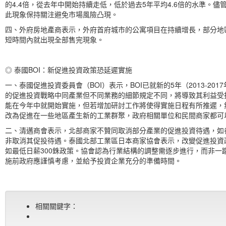
的4.4倍，從去年中開始持續走低，低於過去5年平均4.6倍的水準。
此現象保持關注避免市場風險凸現。
四、外府房地產商表示，外府首府城市的公寓項目在持續增長，部分地
短時間內就出現全部售完現象。
◎ 泰國BOI：新促進投資政策恐延遲實施
一、泰國促進投資委員會（BOI）表示，BOI已就新的5年（2013-2
的促進投資戰略中同產業但不同業務的細節規定不同，將導致其利益受損
能在今年中就開始實施，但若增加研討工作將使得實施日程有所推遲，
改為促進在一些地區產生新的工業群聚，政府相關單位和民間商家都可以
二、清邁商會表示，北部商家不贊同取消部分產業的促進投資待遇，如
非取消其促投待遇。泰國北部工業區日本商家協會表示，改變促進投資
如最低日薪300銖政策。協會認為行業結構的調整需逐步進行，而非
施前政府應謹慎考慮，並給予投資企業充分的準備時間。
相關關鍵字：