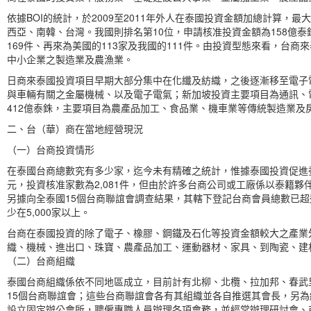
依據BOI的統計，於2009至2011年外人在泰國投資金額加總計算
西亞、南韓、台灣。我國則排名第10位，申請核准投資金額為158億泰銖
169件、再來為美國的113家及我國的111件。由投資型態來看，台
中小企業之製造業及農漁業。
日商來泰國投資項目早期大部分集中在化纖及紡織，之後逐漸移至電子
與車輛有關之金屬機械、以及電子電氣；新加坡投資主要項目為通訊、
412億泰銖，主要項目為農產品加工、食品業、機車業等傳統製造業及
二、台（華）商在當地經營現況
（一）台商投資情形
在泰國台商總數究有多少家，迄今未有精確之統計，惟據泰國投資促進委員會
元，投資核准家數為2,081件，但由於許多台商公司或工廠係以泰籍
另據向全泰國15個台商聯誼會調查結果，其轄下登記台商會員總數已超
少在5,000家以上。
台商在泰國投資的除了電子、橡膠、鋼鐵及石化等投資金額較大之產業
織、機械、進出口、珠寶、農產品加工、運動器材、家具、到陶瓷、建
（二）台商組織
泰國台商組織係依不同地區成立，目前計有北柳、北欖、拉加邦、春武
15個台商聯誼會；這些台商聯誼會各有其組織並各自推選其會長，另為
設立固定辦公會所，聘僱專職人員辦理各項會務，並經常辦理研討會、