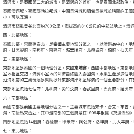
清邁市，是
泰國
第二大的城市，是清邁府的首府，也是泰國北部政治、經
泰國清邁城、寮國瑯勃拉邦城、中國景洪城和緬甸景棟城並稱蘭納王國
小，可以互通。
清邁市距離曼谷北面約700公里，海拔高約310公尺的中部盆地上。
四、北部地區：
泰國北部，常簡稱泰北，是
泰國
主要地理分區之一，以清邁為中心。地
府、甘烹碧府、南邦府、南奔府、湄宏順府、北欖坡府、楠府、拍天府
五、東部地區：
東部地區是泰國的一個地理分區，東臨
柬埔寨
，西臨中部地區。東部地
盆地相互交錯，流經小盆地的河流最終匯入泰國灣。水果生產是這個地
沿海地帶的工業發展是幫助提升東部海岸地區經濟的一個重要部分。在
東部地區包括七個府：北柳府、尖竹汶府、春武里府、巴真府、羅勇府
六、南部地區：
泰國南部是
泰國
主要地理分區之一。主要城市包括宋卡、合艾、布吉、
灣，南接馬來西亞。其中最南部的三個府是在1909年根據《英暹條約
南部地區包括14個府：春蓬府、甲米府、陶公府、洛坤府、北大年府
七、東北地區：