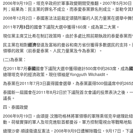
2006年9月19日，塔克辛政府於軍事政變期間受推翻。2007年5月
判；結果為：民主黨的罪名不成立，而泰愛泰黨罪名則成立，並勒令其
2008年12月2日，泰國憲法法庭裁定頌猜所屬的人民力量黨在選舉
2011年
7月3日
的國會下議院大選中獲得160席，成為第二大黨。
現任黨主席艾比希在制訂政策時，由於多處比照前期執政的泰愛泰黨而
民主黨在相對
經濟
發達及富裕的曼谷和南方省份獲得多數選民的支持。
領導的政黨（前泰愛泰黨、人民力量黨及今為泰黨）。
(二)為泰黨：
在2011年7月
泰國
國會下議院大選中獲得總計500席中的263席，成為
國
總理塔克辛的經濟政策。現任領袖是Yongyuth Wichaidit。
為泰黨在2011年7月3日贏得國會選舉，為泰黨贏得500個議席中的26
泰國新一屆國會在2011年8月2日於下議院首次會議的投票表決之後
議長。
四、泰國政變
2006年9月19日，由頌提·汶雅叻格林將軍領導的軍隊乘塔克辛總理
動。荷槍實彈的軍人及坦克進駐首都曼谷，軍方控制電視台等戰略地點
總理沙麥·順達衛違反憲法，2008年9月9日遭解除職位，9月17日，