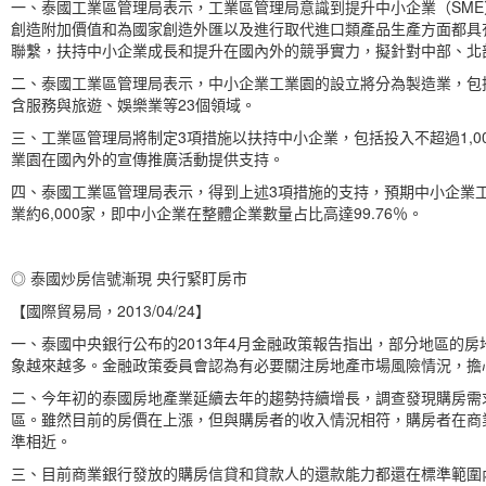
一、泰國工業區管理局表示，工業區管理局意識到提升中小企業（SM
創造附加價值和為國家創造外匯以及進行取代進口類產品生產方面都具
聯繫，扶持中小企業成長和提升在國內外的競爭實力，擬針對中部、北
二、泰國工業區管理局表示，中小企業工業園的設立將分為製造業，包
含服務與旅遊、娛樂業等23個領域。
三、工業區管理局將制定3項措施以扶持中小企業，包括投入不超過1,0
業園在國內外的宣傳推廣活動提供支持。
四、泰國工業區管理局表示，得到上述3項措施的支持，預期中小企業工
業約6,000家，即中小企業在整體企業數量占比高達99.76％。
◎ 泰國炒房信號漸現 央行緊盯房市
【國際貿易局，2013/04/24】
一、泰國中央銀行公布的2013年4月金融政策報告指出，部分地區的
象越來越多。金融政策委員會認為有必要關注房地產市場風險情況，擔
二、今年初的泰國房地產業延續去年的趨勢持續增長，調查發現購房需
區。雖然目前的房價在上漲，但與購房者的收入情況相符，購房者在商業
準相近。
三、目前商業銀行發放的購房信貸和貸款人的還款能力都還在標準範圍內