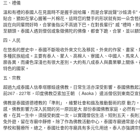
三、禮儀
溫和有禮的泰國人在見面時不是握手說哈羅，而是合掌說聲"沙娃滴卡"。
貼合，猶如在掌心握著一片棉花。這時您的雙手的形狀就有如一朵含苞待
說在向同輩問好時，合掌後指尖不高過下巴。在對長輩行" 威 "禮時
至額頭。泰國人遇到僧侶或象徵佛陀的佛像，都會下跪，合掌，並以額
四、人民
在悠長的歷史中，泰國不斷吸收外來文化及移民。外來的作家、畫家、
多種民族組成。主要有泰人、蒙人、高棉人、寮國人、中國人、馬來人
廓各異，而膚色深淺也有很大差別。大約有八成泰人與農業攀上關係。
特色的國家。
五、宗教
超過九成泰國人信奉塔娜娃達佛教，日常生活亦深受影響。泰國佛教起
前267 - 227年，印度佛教亞索加王朝 （ Asoka ）遣派僧侶到
佛教是泰國道德禮教的「準則」，維繫社會和諧及推動藝術的原 動力
感。佛教影響力深入民間的另一原因是大 部份泰國佛教家庭，必然有一
者，在其一生中，須接受剃度一次，以實踐僧侶生活，短則五天，長則
免外遊，留在寺廟中靜修。除了作為佛教活動中心，泰國寺廟通常是小
學校和醫療所。總之，泰國社會的寺廟具有多元化用途。泰人亦強調宗