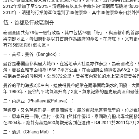
2012年增加了至少20%。清邁擁有以其名字命名的“清邁國際機場”和
2012年，清邁的行業總產值達到了39億泰銖，其中38億泰銖来自於外
伍、
首都及行政區劃分
泰國全國共有76個一級行政區，其中包括76個「府」，與直轄市的首
與南部地區，每個府都是以其首府作為該府的命名。在府底下，又有更小
有795個區與81個次區。
ㄧ、首都：曼谷（Bangkok）:
曼谷是
泰國
首都與最大城市，在當地華人社區亦作泰京，為泰國政治、
灣。曼谷直轄市面積為1568.7平方公里，在泰國府面積排名為68位
被稱為曼谷的母親河，全長372公里，曼谷市內繁忙的水上交通使曼谷
曼谷的平均海拔2米左右，這使得曼谷經常在雨季面臨
洪水
的困擾。大
年-1990年，曼谷的平均氣溫升高了2度。氣象記錄的歷史最高溫和最低溫分別為
二、芭達亞（Phattaya或Pattaya）：
芭達亞，又名芭達雅是一個泰國城市，屬於東部地區春武里府，位於暹
一，原本只是一個小漁村，後因自然條件優越，泰國政府撥出專款開發
在2004年，總計有超過500萬觀光客到芭達雅。
IOI
2011於
2011年
7月
三、清邁（Chiang Mai）：