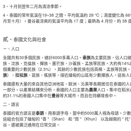
3、十月到翌年二月為清涼季節。
4、泰國的常年氣溫在19~38 之間，平均氣溫約 28 ℃；濕度變化為 
月至十月）。曼谷最涼爽的氣溫平均為 17 度；最熱為 4 月份，約 
貳、
泰國文化與社會
ㄧ、人口
全國共有30多個民族，總計6000多萬人口。
泰族
為主要民族，佔人口總
族、汶族、克倫族、撣族、塞芒族、沙蓋族、孟族等民族。大約有14%
個重要的少數民族（2.3%），其餘的少數民族包括高棉、孟族等民族
族
）、
拉祜族
、苗族、傜族等，接近緬甸的山區有少數撣族人，這些人口大
泰國還有大量的來自其他亞洲地區、歐洲、北美等長期居住在泰國的人
一部分。以產業結構來分析，泰國的人口主要為
農業
人口，集中在稻米
約31.1%的泰國人口集中在
曼谷
等大城市，而且在持續增長中。
二、語言
泰國的官方語言是
泰語
，用泰語字母，當中約5000萬人視為母語。少數民
這組合包括了緬甸的 "善 "（Shan） 和 "昆 "（Khun） 以及越南
谷，還被廣泛通用在日常交談。