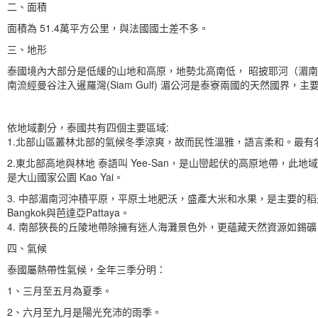
二、面積
面積為 51.4萬平方公里，與法國國土差不多。
三、地形
泰國境內大部分是低緩的山地和高原，地勢北高南低， 昭披耶河（湄南河Cha
南流經曼谷注入暹羅灣(Siam Gulf) 湄公河是泰寮兩國的天然國界
依地域劃分，泰國共有四個主要區域:
1.北部山區叢林北部的氣候冬季涼爽，故而民性溫雅，語言柔和。最有名的都
2.東北部高地與林地 泰語叫 Yee-San，是山巒起伏的高原地帶
是大山國家公園 Kao Yai。
3. 中部湄南河沖積平原，平原土地肥沃，盛產大米和水果，是主要的
Bangkok與芭達亞Pattaya。
4. 南部狹長的丘陵地帶除擁有迷人海灘景色外，更蘊藏天然資源如錫礦、橡
四、氣候
泰國屬熱帶性氣候，全年三季分明：
1、三月至五月為夏季。
2、六月至九月是陽光充沛的雨季。