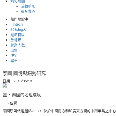
精彩瞬間
活動剪影
影音專區
熱門關鍵字
FIntech
85&deg;C
經濟特區
房地產
就業人數
出售
住宅
塞車
泰國 國情與趨勢研究
日期：2016/05/13
壹、
泰國的地理環境
一、位置
泰國原叫做暹邏(Siam)， 位於中國南方和印度東方間的中南半島之中