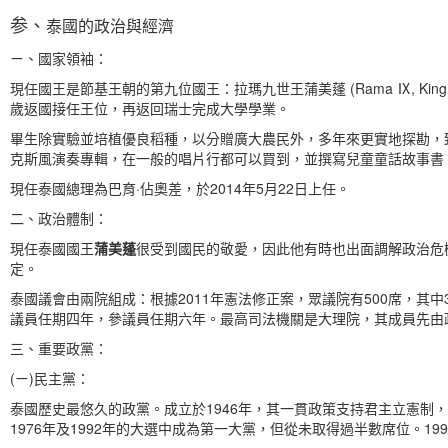
参、
泰國的政治與經濟
ㄧ、國家領袖：
現任國王是節基王朝的第九位國王：拉瑪九世王蒲美蓬 (Rama Ⅸ, Kin
歲返國接任王位，再返回瑞士完成大學學業。
畢生除實驗並培植優良稻種，以分贈廣大農民外，多年來更實地探勘，
克斯風演奏專輯，在一般的唱片行都可以買到，並撰寫兒童童話故事書
現任泰國總理為巴育·佔奧差，於2014年5月22日上任。
二、政治體制：
現任泰國國王
蒲美蓬
很受到國民的敬愛，因此他有時也出面調解政治危
定。
泰國議會由兩院組成：根據2011年憲法修正案，眾議院有500席，其中
議員任期四年，參議員任期六年。最高司法機關是大理院，其成員先由
三、重要政黨：
(ㄧ)民主黨：
泰國歷史最悠久的政黨。成立於1946年，其一貫政策支持君主立憲制
1976年及1992年的大選中成為第一大黨，但從未取得過半數席位。1992－