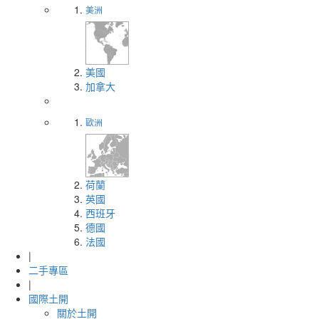
美洲
美國
加拿大
歐洲
荷蘭
英國
西班牙
德國
法國
|
二手專區
|
國際土開
關於土開