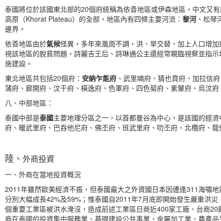
泰國將位於該國東北部的20個府統稱為依善地區或伊森地區，中文又有譯
高原（Khorat Plateau）的全部，地區內有四條主要河流：
黎河
、松琴
邊界。
依善地區由於
氣候
怪異，多年來風雨不調，洪、旱交替，加上人口增加
視該地區的脫貧問題，詩麗吉王后、詩琳通公主還經常親臨視察並指示
施建設。
東北地區共包括20個府：
安納乍能府
、武里喃府、猜也賁府、加拉信府
蒲府、廊開府、汶干府、橫逸府、色軍府、四色菊府、素輦府、烏汶府
八、中部地區：
泰國中部是
泰國
主要地理分區之一，以首都曼谷為中心，是該國的經濟
府、暖武里府、巴吞他尼府、佛丕府、班武里府、叻丕府、北欖府、龍
陸、
外商投資
一、外商在當地投資概況
2011年雖然歐美經濟不振，但泰國最大之外資國日本因遭逢311海
分別大幅成長42%及59%；惟泰國自2011年7月底即開始發生嚴重
個重要工業區被洪水淹沒，造成前述工業區日商近400家工廠、台商2
商在泰國的投資集中服務業、基礎建設公共事業、金屬加工業、農產品