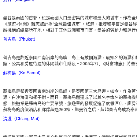
曼谷是泰國的首都，也是泰國人口最密集的城市和最大的城市。作為全
《旅遊+休閒》雜志被評為“全球最佳城市”。旅遊、批發和零售是曼谷
融機構的總部所在地。相對于其他亞洲城市而言，曼谷的勞動力和運行
普吉島（Phuket）
普吉島是鄰近泰國西南沿岸的島嶼。島上有數個海灘，最知名的海灘和
館、公寓和房屋待建的休閑城市化階段。2005年7月《財富雜志》將
蘇梅島（Ko Samui）
蘇梅島是鄰近泰國東南沿岸的島嶼，是泰國第三大島嶼。如今，作為著
源，白沙海灘和椰子樹。而且，蘇梅島還建成了以其名字命名的蘇梅機場
態。旅遊業是蘇梅島的主要業號，旅遊業的發展促進了度假酒店、廊房和
蘇梅島的度假酒店和廊房超過260棟，繼曼谷之后，超越普吉島成為泰
清邁（Chiang Mai）
清邁是泰國北部最大最具文化氣息的城市。近年來，清邁的時代氣息迅