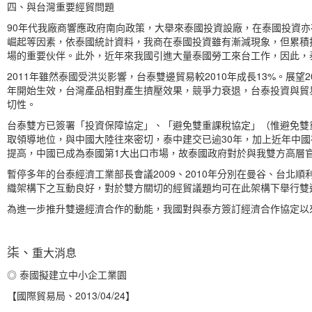
四、與台灣重要經貿問題
90年代我廠商響應政府南向政策，大舉來泰國投資設廠，在泰國投資
崛起等因素，依泰國統計資料，我商在泰國投資雖有漸減現象，但累積
場的重要伙伴。此外，近年來我國引進大量泰國勞工來台工作，因此，
2011年雖然泰國受洪災影響，台泰雙邊貿易較2010年成長13%。展
年開始生效，台灣產品相對產生擠壓效果，競爭力衰退，台泰投資與貿
切性。
台泰雙方已簽署「投資保障協定」、「避免雙重課稅協定」（惟避免雙
取領導地位，與中國大陸往來密切，泰中建交已逾30年，加上近年中國
提高，中國已成為泰國第1大出口市場，故泰國政府對於與我雙方高層
暫停多年的台泰經濟工業部長會議2009、2010年分別在曼谷、台北
織架構下之互動良好，對於雙方關切的經貿議題均可在此架構下舉行雙
為進一步推升雙邊經濟合作的動能，我國對與泰方簽訂經濟合作協定以
柒、
重大消息
◎ 泰國擬建立中小企工業園
【國際貿易局、2013/04/24】