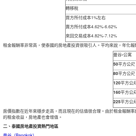
轉移稅
買方所付成本1%左右
賣方所付成本4.62%-6.62%
來回交易成本4.82%-7.12%
租金報酬率非常高，使泰國的房地產投資很吸引人。平均來說，年化報酬率
曼谷
-
公寓
50
平方公尺
80
平方公尺
120
平方公
160
平方公
225
平方公
房價指數在近年來穩步走高，而且現在的估值很合理。由於租金報酬率
的租金收益，房地產也會增值。
二、泰國房地產投資熱門地區
曼谷（Bangkok）