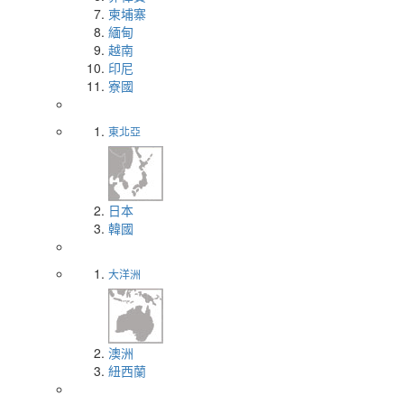
柬埔寨
緬甸
越南
印尼
寮國
東北亞
日本
韓國
大洋洲
澳洲
紐西蘭