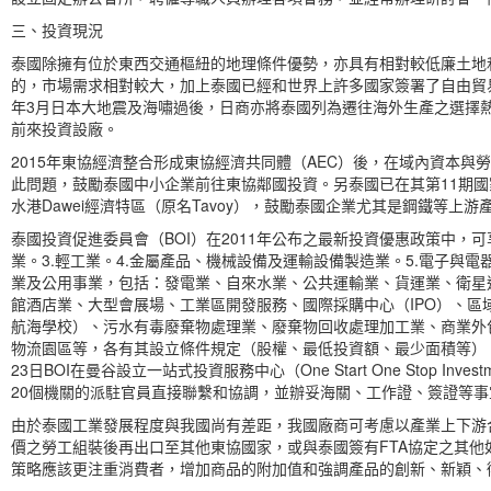
三、投資現況
泰國除擁有位於東西交通樞紐的地理條件優勢，亦具有相對較低廉土地
的，市場需求相對較大，加上泰國已經和世界上許多國家簽署了自由貿易
年3月日本大地震及海嘯過後，日商亦將泰國列為遷往海外生產之選擇
前來投資設廠。
2015年東協經濟整合形成東協經濟共同體（AEC）後，在域內資本
此問題，鼓勵泰國中小企業前往東協鄰國投資。另泰國已在其第11期國家
水港Dawei經濟特區（原名Tavoy），鼓勵泰國企業尤其是鋼鐵等上
泰國投資促進委員會（BOI）在2011年公布之最新投資優惠政策中，
業。3.輕工業。4.金屬產品、機械設備及運輸設備製造業。5.電子與
業及公用事業，包括：發電業、自來水業、公共運輸業、貨運業、衛星
館酒店業、大型會展場、工業區開發服務、國際採購中心（IPO）、
航海學校）、污水有毒廢棄物處理業、廢棄物回收處理加工業、商業外
物流園區等，各有其設立條件規定（股權、最低投資額、最少面積等），可自BO
23日BOI在曼谷設立一站式投資服務中心（One Start One Stop In
20個機關的派駐官員直接聯繫和協調，並辦妥海關、工作證、簽證等事
由於泰國工業發展程度與我國尚有差距，我國廠商可考慮以產業上下游
價之勞工組裝後再出口至其他東協國家，或與泰國簽有FTA協定之其
策略應該更注重消費者，增加商品的附加值和強調產品的創新、新穎、