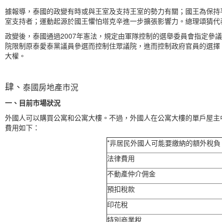
據報導，泰國的政變有時或與王室及支持王室的勢力有關；國王為保持平
室支持者；運動起源於國王懼怕塔克辛進一步擴張影響力。總理頌猜代
政變後，泰國通過2007年憲法，規定由軍隊控制的選舉委員會指定參議
院限制原泰愛泰黨議員參選而控制住眾議院，進而控制政府官員的選擇
大權。
肆、
泰國房地產市況
一、目前市場狀況
外國人可以購買公寓和公寓大樓。不過，外國人在公寓大樓的單戶屋主中
費用如下：
*非居民外國人可能要繳納的額外稅負
法律費用
不動產仲介佣金
預扣稅款
印花稅
特別商業稅