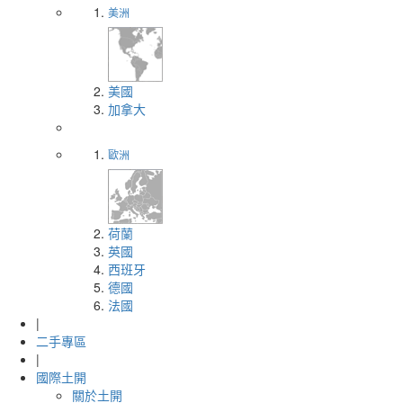
美洲
美國
加拿大
歐洲
荷蘭
英國
西班牙
德國
法國
|
二手專區
|
國際土開
關於土開