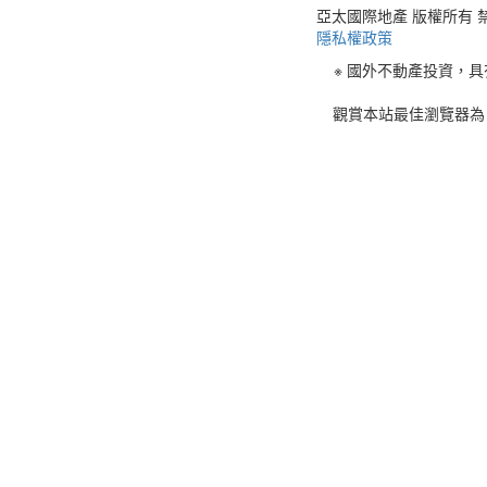
亞太國際地產 版權所有 禁止轉載 © 
隱私權政策
※ 國外不動產投資，
觀賞本站最佳瀏覽器為 C