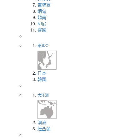
柬埔寨
緬甸
越南
印尼
寮國
東北亞
日本
韓國
大洋洲
澳洲
紐西蘭