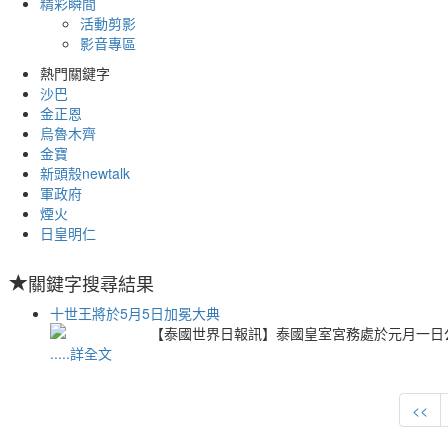
精彩瞬間
活動剪影
影音專區
熱門關鍵字
沙巴
金正恩
烏魯木齊
金寶
新頭殼newtalk
軍政府
煙火
日皇明仁
關鍵字搜尋結果
十世王將於5月5日加冕大典
【泰國世界日報訊】泰國皇室宮務處於元月一日
.....詳全文
<<