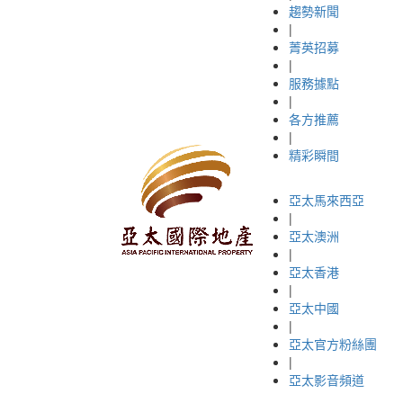
趨勢新聞
|
菁英招募
|
服務據點
|
各方推薦
|
精彩瞬間
亞太馬來西亞
|
亞太澳洲
|
亞太香港
|
亞太中國
|
亞太官方粉絲團
|
亞太影音頻道