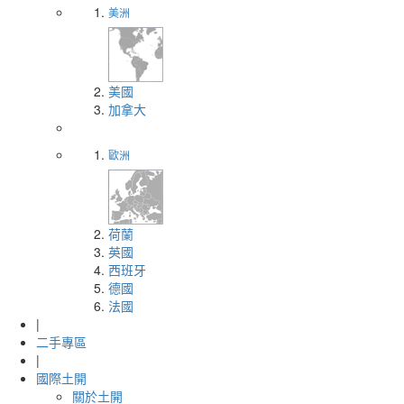
美洲
美國
加拿大
歐洲
荷蘭
英國
西班牙
德國
法國
|
二手專區
|
國際土開
關於土開