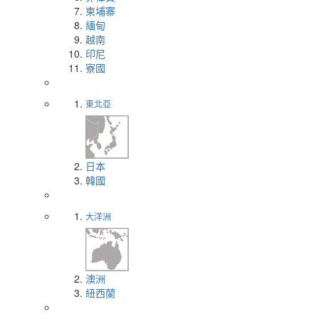
柬埔寨
緬甸
越南
印尼
寮國
東北亞
日本
韓國
大洋洲
澳洲
紐西蘭