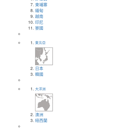
柬埔寨
緬甸
越南
印尼
寮國
東北亞
日本
韓國
大洋洲
澳洲
紐西蘭