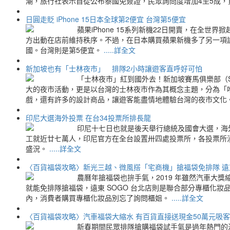
潮，旅行社表示自從公布泰國免簽證，民眾詢問度增加4至5成，
日圓走貶 iPhone 15日本全球第2便宜 台灣第5便宜
蘋果iPhone 15系列新機22日開賣，在全
方出動在店前維持秩序。不過，在日本購買蘋果新機多了另一項誘因
國。台灣則是第5便宜。
.....詳全文
新加坡也有「士林夜市」 排隊2小時讓遊客直呼好可怕
「士林夜市」紅到國外去！新加坡賽馬俱樂部（Singa
大的夜市活動，更是以台灣的士林夜市作為其概念主題，分為「
戲，還有許多的設計商品，讓遊客能盡情地體驗台灣的夜市文化。
印尼大選海外投票 在台34投票所排長龍
印尼十七日也就是後天舉行總統及國會大選，海
工就近廿七萬人，印尼官方在全台設置卅四處投票所，各投票所
盛況。
.....詳全文
〈百貨福袋攻略〉新光三越、微風搭「宅商機」搶福袋免排隊 遠
農曆年搶福袋也拚手氣，2019 年雖然汽車大
就能免排隊搶福袋，遠東 SOGO 台北店則是聯合部分專櫃化妝品
內，消費者購買專櫃化妝品別忘了詢問櫃姐。
.....詳全文
〈百貨福袋攻略〉汽車福袋大縮水 有百貨直接送現金50萬元吸客
新春期間民眾排隊搶購福袋試手氣是過年熱門的