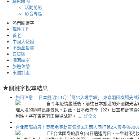
精彩瞬間
活動剪影
影音專區
熱門關鍵字
彈性工作
養老
中國大使館
不動產投資
自貿區
瀾湄航空
旅遊休憩
東鐵計畫
關鍵字搜尋結果
旅日注意！ 日本擬明年1月「簡化入境手續」 東京羽田機場先試
自今年疫情趨緩後，前往日本旅遊的外國觀光客已
理入境的排隊長龍景象。對此，日本政府今（22）日宣布計畫從
利性，將在東京羽田機場試辦。
.....詳全文
台北國際旅展！泰國免簽助買氣增3成 兩人同行第2人最多省600
ITF台北國際旅展今(5)日適逢周日，一早就