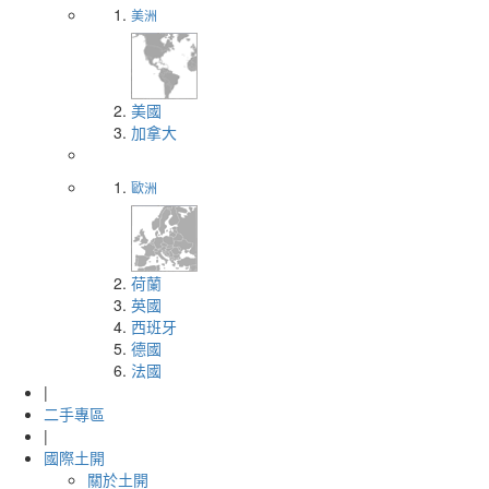
美洲
美國
加拿大
歐洲
荷蘭
英國
西班牙
德國
法國
|
二手專區
|
國際土開
關於土開