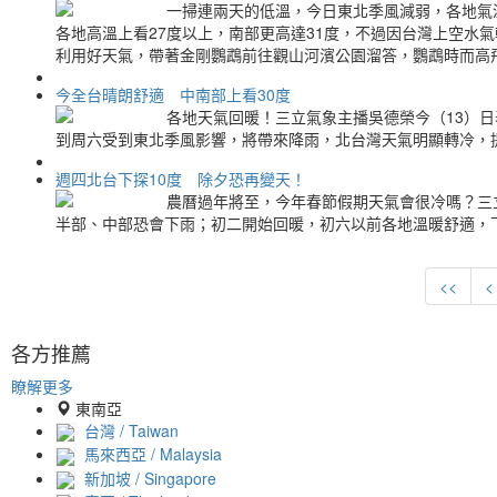
一掃連兩天的低溫，今日東北季風減弱，各地氣
各地高溫上看27度以上，南部更高達31度，不過因台灣上空水
利用好天氣，帶著金剛鸚鵡前往觀山河濱公園溜答，鸚鵡時而高
今全台晴朗舒適 中南部上看30度
各地天氣回暖！三立氣象主播吳德榮今（13）日
到周六受到東北季風影響，將帶來降雨，北台灣天氣明顯轉冷，
週四北台下探10度 除夕恐再變天！
農曆過年將至，今年春節假期天氣會很冷嗎？三
半部、中部恐會下雨；初二開始回暖，初六以前各地溫暖舒適，
<<
<
各方推薦
瞭解更多
東南亞
台灣 / Taiwan
馬來西亞 / Malaysia
新加坡 / Singapore