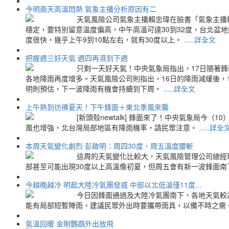
今明兩天高溫悶熱 氣象主播分析原因有二
天氣風險公司氣象主播賴忠瑋在臉書「氣象主播
穩定，要特別留意溫度偏高，中午高溫可達30到32度，台北盆地
度很快，幾乎上午9到10點左右，就有30度以上。
.....詳全文
把握週三好天氣 週四再濕到下週
只剩一天好天氣！中央氣象局指出，17日隨著鋒
各地降雨再度增多。天氣風險公司則指出，16日的降雨減緩後，
明則預估，下一波降雨有機會持續到下周。
.....詳全文
上午熱到彷彿夏天！下午鋒面＋東北季風來襲
[新頭殼newtalk] 鋒面來了！中央氣象局
風也增強，北台灣局部地區有降雨機率，請民眾注意。
.....詳全
本周天氣變化劇烈 彭啟明：周四30度、周五溫度腰斬
這周的天氣變化比較大，天氣風險管理公司總經
部甚至可能出現30度以上高溫像初夏，但周五會有新一波鋒面
今越晚越冷 明起大陸冷氣團發威 中部以北低溫僅11度...
今日因鋒面通過及大陸冷氣團南下，各地天氣較
能有局部短暫陣雨，建議民眾外出時要攜帶雨具，以備不時之需
氣溫回暖 金剛鸚鵡外出放飛