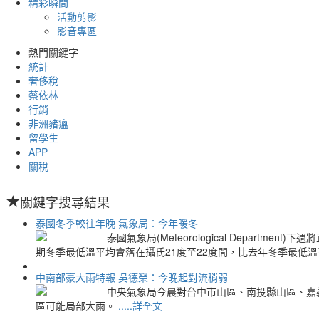
精彩瞬間
活動剪影
影音專區
熱門關鍵字
統計
奢侈稅
蔡依林
行銷
非洲豬瘟
留學生
APP
關稅
關鍵字搜尋結果
泰國冬季較往年晚 氣象局：今年暖冬
泰國氣象局(Meteorological Depar
期冬季最低溫平均會落在攝氏21度至22度間，比去年冬季最低溫
中南部豪大雨特報 吳德榮：今晚起對流稍弱
中央氣象局今晨對台中市山區、南投縣山區、嘉
區可能局部大雨。
.....詳全文