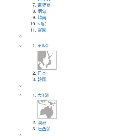
柬埔寨
緬甸
越南
印尼
寮國
東北亞
日本
韓國
大洋洲
澳洲
紐西蘭