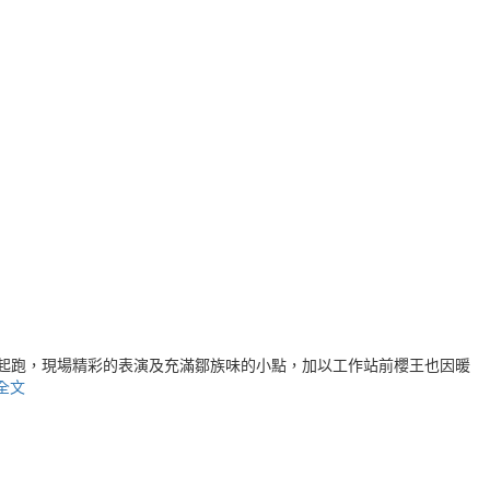
式起跑，現場精彩的表演及充滿鄒族味的小點，加以工作站前櫻王也因暖
詳全文