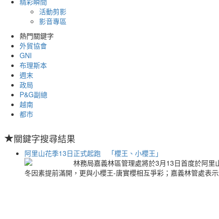
精彩瞬間
活動剪影
影音專區
熱門關鍵字
外貿協會
GNI
布理斯本
週末
政局
P&G副總
越南
都市
關鍵字搜尋結果
阿里山花季13日正式起跑 「櫻王、小櫻王」
林務局嘉義林區管理處將於3月13日首度於阿里
冬因素提前滿開，更與小櫻王-唐實櫻相互爭彩；嘉義林管處表