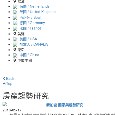
歐洲
荷蘭 / Netherlands
英國 / United Kingdom
西班牙 / Spain
德國 / Germany
法國 / France
美洲
美國 / USA
加拿大 / CANADA
東亞
中國 / China
中南美洲
Back
Top
房產趨勢研究
新加坡 國家與趨勢研究
2016-05-17
ㄧ、位置 新加坡共和國位於赤道北方137公里，地處麻六甲海峽的東