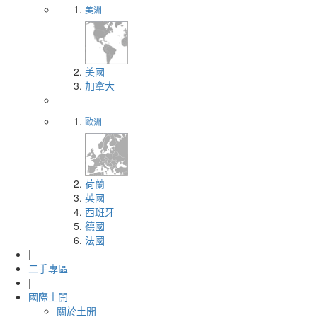
美洲
美國
加拿大
歐洲
荷蘭
英國
西班牙
德國
法國
|
二手專區
|
國際土開
關於土開