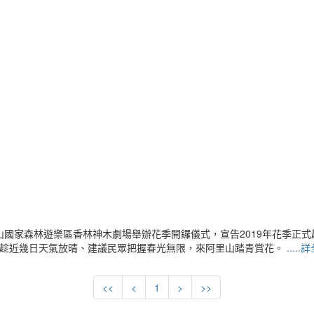
山國家森林遊樂區香林神木劇場舉辦花季開鑼儀式，宣告2019年花季正
示趁近幾日天氣放晴、建議民眾把握春光無限，來阿里山踏青賞花。
.....
<<
<
1
>
>>