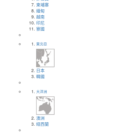
柬埔寨
緬甸
越南
印尼
寮國
東北亞
日本
韓國
大洋洲
澳洲
紐西蘭