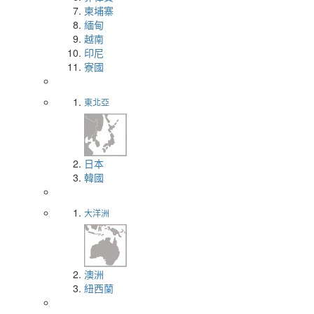
柬埔寨
緬甸
越南
印尼
寮國
東北亞
日本
韓國
大洋洲
澳洲
紐西蘭