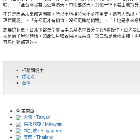
嗎」、「全台灣除雙北公寓透天、中南部透天，其他一律不看土地持分
不只是因為未來都更困難，所以土地持分大小並不重要，還有人點出，
理費問題」、「有都更才有價值，沒都更繳地價稅」、「土地是拿來繳
想要拚都更，台北市都更學會理事長蔡漢霖曾分享有5種條件，首先是目
次是房子屋況夠糟，如此住戶較容易達成共識；第三點是產權單純，再
容易推動都更的。
相關關鍵字：
房地產
台灣
東南亞
台灣 / Taiwan
馬來西亞 / Malaysia
新加坡 / Singapore
泰國 / Thailand