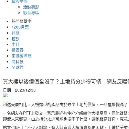
精彩瞬間
活動剪影
影音專區
熱門關鍵字
1280月票
評級
種族
中日
投資客
東協經濟體
高科技
全球性
買大樓以後價值全沒了？土地持分少得可憐 網友反曝
日期：2023/12/30
和透天厝相比，大樓類型的產品由於缺少土地的價值，一旦屋齡變高了
一名網友在PTT上發文，表示最近有仲介介紹給他大樓產品，但他質
即使未來都更，由於持分太少可能也換不了什麼，讓他相當好奇，究竟
貼文也吸引了不少人討論，有人就直言大樓確實都更困難，土地持分並