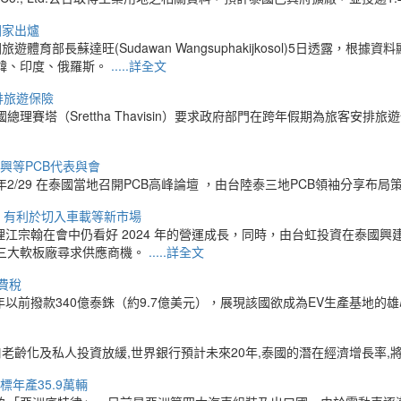
國家出爐
育部長蘇達旺(Sudawan Wangsuphakijkosol)5日透露，根據資
南韓、印度、俄羅斯。
.....詳全文
排旅遊保險
賽塔（Srettha Thavisin）要求政府部門在跨年假期為旅客安
欣興等PCB代表與會
/29 在泰國當地召開PCB高峰論壇 ，由台陸泰三地PCB領袖分享布局
 有利於切入車載等新市場
明會，總經理江宗翰在會中仍看好 2024 年的營運成長，同時，由台虹投資在泰國
三大軟板廠尋求供應商機。
.....詳全文
費稅
7年以前撥款340億泰銖（約9.7億美元），展現該國欲成為EV生產基地的
人口老齡化及私人投資放緩,世界銀行預計未來20年,泰國的潛在經濟增長率
年產35.9萬輛