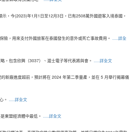
料顯示，今(2023)年1月1日至12月3日，已有2508萬外國遊客入境泰國，
排旅遊保險，用來支付外國旅客在泰國發生的意外或死亡事故費用。
.....詳全
策略，包含欣興（3037）、滬士電子等代表將與會。
.....詳全文
興建的新廠進度超前，預計將在 2024 年第二季量產，並在 5 月舉行揭幕儀
雄心。
.....詳全文
,將是東盟經濟體中最低。
.....詳全文