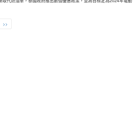
取代燃油車，泰國政府推出數個優惠政策，並將目標定為2024年電動
>>