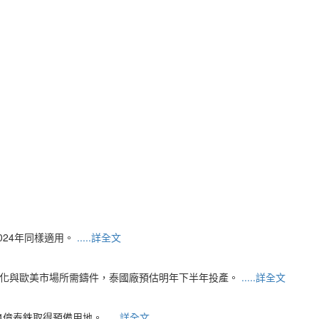
024年同樣適用。
.....詳全文
產化與歐美市場所需鑄件，泰國廠預估明年下半年投產。
.....詳全文
逾1.4億泰銖取得預備用地。
.....詳全文