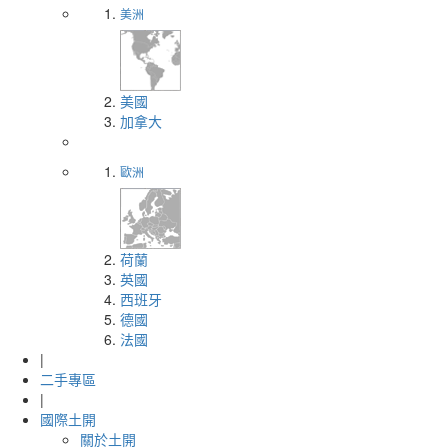
美洲
美國
加拿大
歐洲
荷蘭
英國
西班牙
德國
法國
|
二手專區
|
國際土開
關於土開