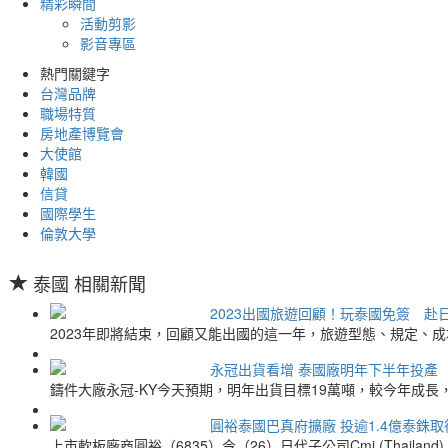
精彩瞬間
活動剪影
影音專區
熱門關鍵字
台灣品牌
職場特質
房地產博覽會
大使館
韓國
信貸
國際學生
倫敦大學
泰國 相關新聞
2023出國旅遊回顧！玩泰國免簽 赴
2023年即將結束，回顧又能出國的這一年，旅遊型態、規定、成
永冠出貨看增 泰國廠明年下半年投產
鑄件大廠永冠-KY今天預期，明年出貨目標19萬噸，較今年成
圓裕泰國巴真府擴廠 投逾1.4億泰銖
上市軟板廠商圓裕（6835）今（26）日代子公司Cmi (Thaila