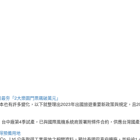
日最夯「2大樂園門票飆破萬元」
本也有許多變化，以下就整理出2023年出國旅遊重要新政策與規定，且2
長，台中廠第4季試產，已與國際風機系統商簽署附條件合約，供應台灣國
取得預備用地
nd) Co., Ltd.公告取得工業用地之相關資料，預計泰國巴真府擴廠，並投