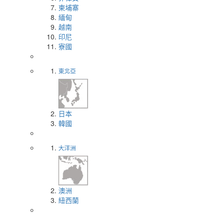
柬埔寨
緬甸
越南
印尼
寮國
東北亞
日本
韓國
大洋洲
澳洲
紐西蘭