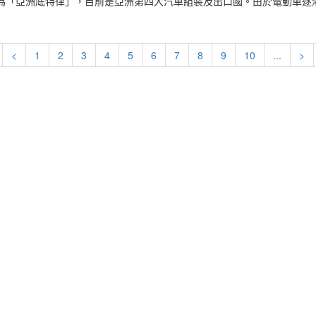
為「亞洲底特律」，目前是亞洲第四大汽車組裝及出口國。由於電動車逐漸
<
1
2
3
4
5
6
7
8
9
10
...
>