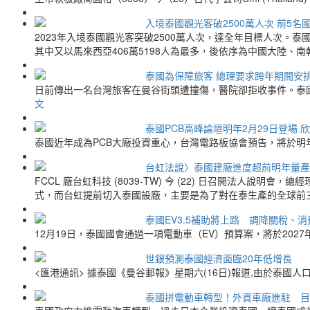
入境泰國觀光客破2500萬人次 前5名
2023年入境泰國觀光客突破2500萬人次，達全年目標人次。泰國旅遊體
其中又以馬來西亞406萬5198人為最多，後依序為中國大陸、
泰國為保障旅客 總理要求跨年期間安
日前傳出一名台灣旅客在曼谷街頭遭撞傷，醫院卻拒收事件。泰國總理
文
泰國PCB高峰論壇明年2月29日登場 
泰國近年成為PCB大廠投資重心，台灣電路板協會預告，將於明年2
台虹法說〉泰國建廠進度超前明年量產
FCCL 廠台虹科技 (8039-TW) 今 (22) 日召開法人說
式，而台虹提前切入泰國設廠，主要是為了對在泰生產的全球前
泰國EV3.5補助將上路 調降關稅、消
12月19日，泰國國會通過一項電動車（EV）預算案，將於202
世銀預測泰國經濟面臨20年低增長
<匯港通訊> 據泰國《曼谷郵報》星期六(16日)報道,由於泰國
泰國拼電動車轉型！外資車廠進駐 目標