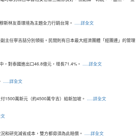
化及穆斯林友善環境為主題全力行銷台灣。
.....詳全文
委副主任寧吉喆分別領銜。民間則有日本最大經濟團體「經團連」的管理
中，對泰國進出口46.8億元，增長71.4%。
.....詳全文
。
.....詳全文
1500萬新元（約4500萬令吉）給新加坡。
.....詳全文
詳全文
財務狀況和研究減省成本，雙方都毋須為此賠償。
.....詳全文