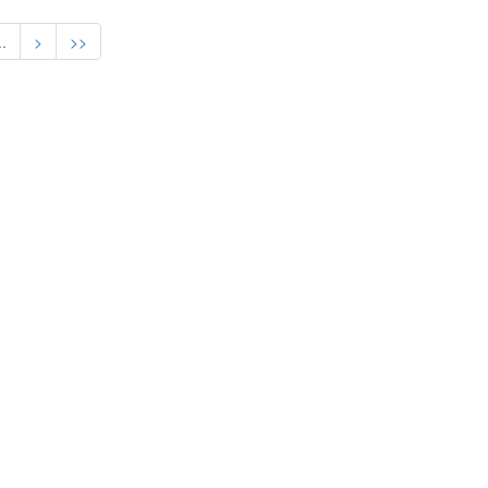
..
>
>>