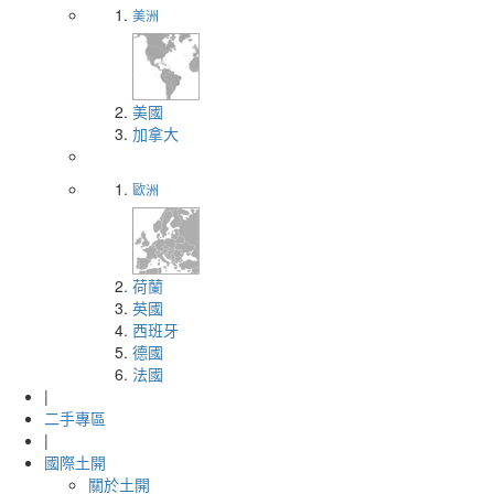
美洲
美國
加拿大
歐洲
荷蘭
英國
西班牙
德國
法國
|
二手專區
|
國際土開
關於土開