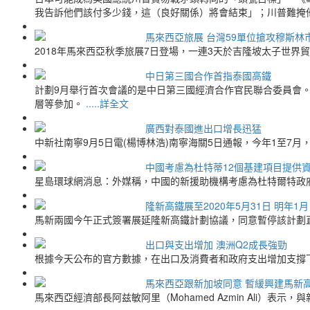
我告訴他們該付多少錢，這（良好關係）將會結束」；川普難掩
馬來西亞旅展 台灣59單位搶攻穆斯林
2018年馬來西亞秋季旅展7日登場，一連3天於吉隆坡太子世界
中日第三國合作首指泰國高鐵
計劃9月舉行首次會議的是中日第三國經濟合作官民聯合委員會
層等參加。
.....詳全文
廣西對泰國進出口增長迅猛
中新社南寧9月5日電(楊博林浩)南寧海關5日通報，今年1至7月，廣
中國考慮為杜特蒂12個基建項目提供
星島環球網消息：外媒稱，中國的新援助機構考慮為杜特爾特政府
隆新高鐵展至2020年5月31日 明年1月
馬新兩國今午正式簽署展延隆新高鐵計劃協議，同意暫停該計劃直到
出口與支出增加 澳洲Q2成長強勁
根據今天公布的官方數據，在出口及消費者和政府支出增加支撐下
馬來西亞跟新加坡同意 暫緩興建馬新
馬來西亞經濟部長阿兹敏阿里（Mohamed Azmin Ali