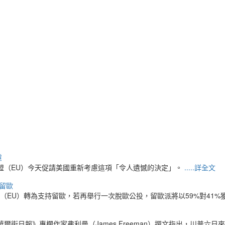
慮
盟（EU）今天促請美國重新考慮這項「令人遺憾的決定」。
.....詳全文
留歐
EU）轉為支持留歐，若再舉行一次脫歐公投，留歐派將以59%對41%
街日報》專欄作家弗利曼（James Freeman）撰文指出，川普六