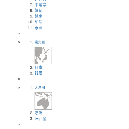
柬埔寨
緬甸
越南
印尼
寮國
東北亞
日本
韓國
大洋洲
澳洲
紐西蘭