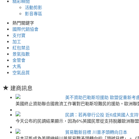
精彩瞬間
活動剪影
影音專區
熱門關鍵字
國際代銷協會
支付寶
加工
紅包禁忌
景氣指數
金管會
大馬
空氣品質
建商訊息
美不資助巴勒斯坦援助 歐盟促重新考
美國終止資助聯合國救濟工作署對巴勒斯坦難民的援助。歐洲聯
民調：若再舉行公投 近6成英國人支持
今天公布的民調結果顯示，因為6%英國民眾從支持脫離歐洲聯盟（
貿易戰新目標 川普矛頭轉向日本
日本可能成為美國總統川普貿易戰矛頭轉向的「頭號目標」。《華爾