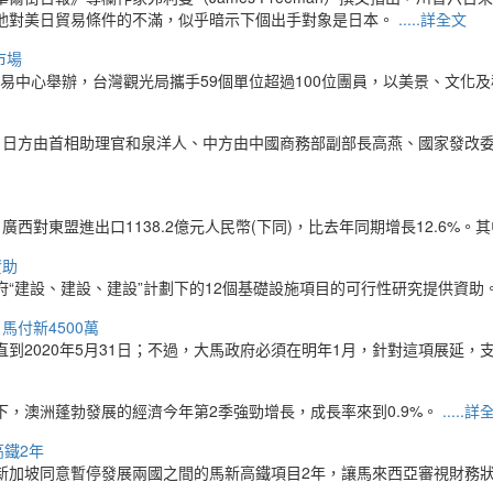
他對美日貿易條件的不滿，似乎暗示下個出手對象是日本。
.....詳全文
市場
貿易中心舉辦，台灣觀光局攜手59個單位超過100位團員，以美景、文
。日方由首相助理官和泉洋人、中方由中國商務部副部長高燕、國家發改
西對東盟進出口1138.2億元人民幣(下同)，比去年同期增長12.6%。其
資助
“建設、建設、建設”計劃下的12個基礎設施項目的可行性研究提供資助
 馬付新4500萬
2020年5月31日；不過，大馬政府必須在明年1月，針對這項展延，支付
，澳洲蓬勃發展的經濟今年第2季強勁增長，成長率來到0.9%。
.....
高鐵2年
）表示，與新加坡同意暫停發展兩國之間的馬新高鐵項目2年，讓馬來西亞審視