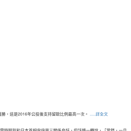
獲勝，這是2016年公投後支持留歐比例最高一次。
.....詳全文
日來電時聊到和日本首相安倍晉三關係良好，但話鋒一轉說，「當然，一旦