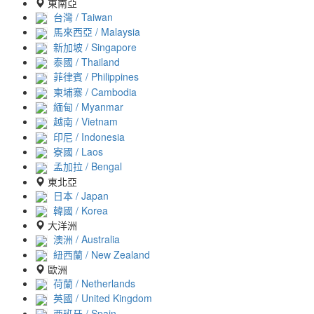
東南亞
台灣 / Taiwan
馬來西亞 / Malaysia
新加坡 / Singapore
泰國 / Thailand
菲律賓 / Philippines
柬埔寨 / Cambodia
緬甸 / Myanmar
越南 / Vietnam
印尼 / Indonesia
寮國 / Laos
孟加拉 / Bengal
東北亞
日本 / Japan
韓國 / Korea
大洋洲
澳洲 / Australia
紐西蘭 / New Zealand
歐洲
荷蘭 / Netherlands
英國 / United Kingdom
西班牙 / Spain