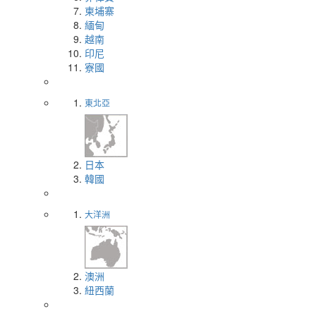
柬埔寨
緬甸
越南
印尼
寮國
東北亞
日本
韓國
大洋洲
澳洲
紐西蘭