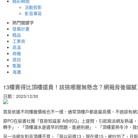
精彩瞬間
活動剪影
影音專區
熱門關鍵字
發展計畫
精品
工業商
高溫
商機
資訊
集團
海灘
13樓賣得比頂樓還貴！該挑哪層無懸念？網揭背後貓膩
日期：2023/12/30
買房依據不同樓層價格也不一樣，通常頂樓戶都是最高價，不過卻有網友
原PO在臉書社團「買房知識家 A你的Q」上提問，引起兩派網友熱議，
轉手」、「頂樓漏水是遲早的問題，能避則避」、「頂樓夏熱冬冷，我
另一派網友則非頂樓不買，「我以前選13，現在選15。被吵怕了，且