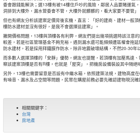
委會跟錢能解決；選13樓有被14樓住戶吵的風險，鄰居人品要賭運氣
洞排到大樓外，漏水管委會不管，大樓外就髒髒的，看大家要不要管」
但也有網友分析該建案定價背後玄機，直言：「好的建商、建材一般頂樓
樓防水建材並沒有很好，是我不會選擇這建案」。
撇開價格問題，13樓與頂樓各有利弊，網友們提出幾項挑選時該注意
較差，若是社區管理基金不夠充裕，遇到漏水還可能頻頻遭區權會拖延
防水建材，若是採用拜鐵膜作防水，除非地震破壞結構，不然20-30
而多數人選擇頂樓的「安靜」優勢，網友也提醒，若頂樓有加壓馬達、
察該建案頂樓是否有R樓，也就是「屋突」，把機房設備裝設其中隔絕
另外，13樓也需要留意是否設有中繼水箱，依照建築法規，建物高度在
有噪音、漏水及占空間等問題，民眾在購屋前務必要先確認建物現況確
相關關鍵字：
台灣
房地產