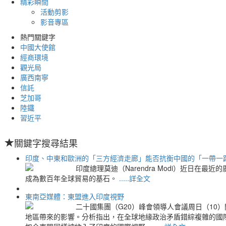
精彩瞬間
活動剪影
影音專區
熱門關鍵字
中國大使館
經商環境
觀光局
廣西南寧
信託
芝加哥
陸鐵
習近平
關鍵字搜尋結果
印度、中東和歐洲的「三方經濟走廊」能否抗衡中國的「一帶一
印度總理莫迪（Narendra Modi）近日在
成為數百年全球貿易的基石。
.....詳全文
東南亞媒體：東盟進入印度視野
二十國集團（G20）峰會領導人會議周日（1
地區帶來的影響。分析指出，在全球地緣政治矛盾錯綜複雜的國