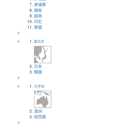
柬埔寨
緬甸
越南
印尼
寮國
東北亞
日本
韓國
大洋洲
澳洲
紐西蘭