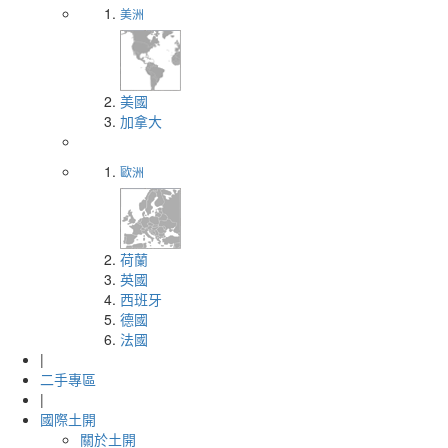
美洲
美國
加拿大
歐洲
荷蘭
英國
西班牙
德國
法國
|
二手專區
|
國際土開
關於土開