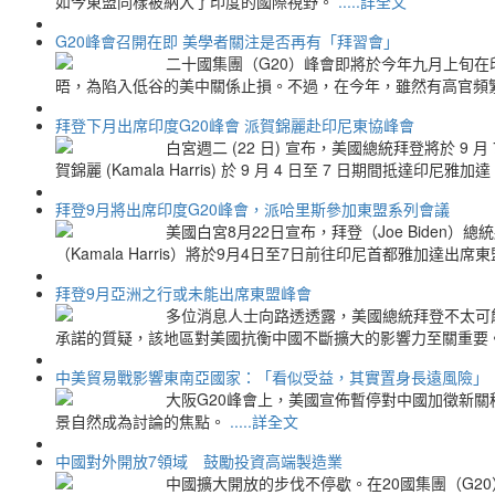
如今東盟同樣被納入了印度的國際視野。
.....詳全文
G20峰會召開在即 美學者關注是否再有「拜習會」
二十國集團（G20）峰會即將於今年九月上旬
晤，為陷入低谷的美中關係止損。不過，在今年，雖然有高官頻
拜登下月出席印度G20峰會 派賀錦麗赴印尼東協峰會
白宮週二 (22 日) 宣布，美國總統拜登將於 9 
賀錦麗 (Kamala Harris) 於 9 月 4 日至 7 日期間抵達印尼
拜登9月將出席印度G20峰會，派哈里斯參加東盟系列會議
美國白宮8月22日宣布，拜登（Joe Biden
（Kamala Harris）將於9月4日至7日前往印尼首都雅加達出
拜登9月亞洲之行或未能出席東盟峰會
多位消息人士向路透透露，美國總統拜登不太可
承諾的質疑，該地區對美國抗衡中國不斷擴大的影響力至關重要。拜
中美貿易戰影響東南亞國家：「看似受益，其實置身長遠風險」
大阪G20峰會上，美國宣佈暫停對中國加徵新
景自然成為討論的焦點。
.....詳全文
中國對外開放7領域 鼓勵投資高端製造業
中國擴大開放的步伐不停歇。在20國集團（G