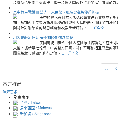
步壓減清單條目近兩成，進一步擴大開放外資企業進軍該國的7
美中貿易戰緩和 法人：人民幣、風險資產將獲得提振
美中領導人在日本大阪G20峰會進行會談並針
期。短期內中美雙方新增關稅的可能性大幅降低，消除了市場的
則將針對聯準會的降息幅度和次數重新評估。
.....詳全文
川習會敲定休兵 美不對陸加徵新關稅
美國總統川普與中國大陸國家主席習近平在全球
束後，據新華社報導，中美雙方同意，將在平等和相互尊重的基
團隊將就具體問題進行討論。
.....詳全文
<<
<
各方推薦
瞭解更多
東南亞
台灣 / Taiwan
馬來西亞 / Malaysia
新加坡 / Singapore