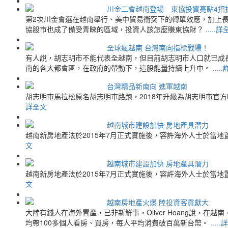
川金二會越南登場 東協投資亮點4招
第2次川金會選在越南舉行、美中貿易衝突下的轉單效應，加上
協股市也成了備受青睞的區域，投資人該怎麼賺東協財？
.....
全球瘋越南 台灣南向指標戰場！
有人說，胡志明市不能代表全越南，但目前胡志明市人口就已成
南的各大都會區，在政府的帶動下，這股能量持續上升中。
...
台灣精品新南向 進軍越南
胡志明市馬拉松原名胡志明市路跑，2018年升級為胡志明市官
詳全文
越南城市建設加快 房地產具潛力
越南新房地產法於2015年7月正式實施後，容許海外人士於當
文
越南城市建設加快 房地產具潛力
越南新房地產法於2015年7月正式實施後，容許海外人士於當
文
越南房地產火爆 陸投資客貢獻大
大陸有錢人在海外置產，已非新鮮事，Oliver Hoang說，
均帶100多個人看房、買房，每人平均消費破百萬新台幣。
....