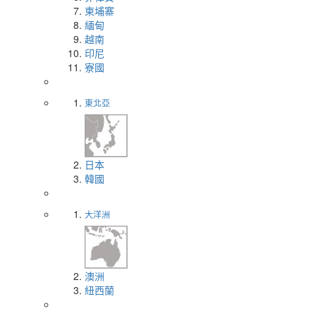
柬埔寨
緬甸
越南
印尼
寮國
東北亞
日本
韓國
大洋洲
澳洲
紐西蘭