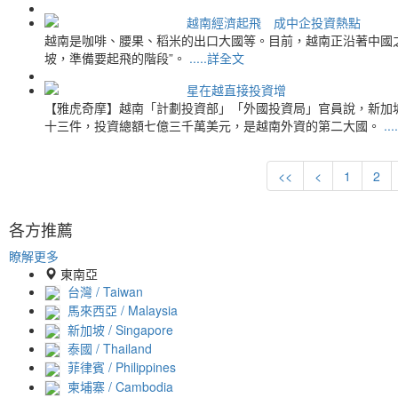
越南經濟起飛 成中企投資熱點
越南是咖啡、腰果、稻米的出口大國等。目前，越南正沿著中國之
坡，準備要起飛的階段”。
.....詳全文
星在越直接投資增
【雅虎奇摩】越南「計劃投資部」「外國投資局」官員說，新加
十三件，投資總額七億三千萬美元，是越南外資的第二大國。
..
<<
<
1
2
各方推薦
瞭解更多
東南亞
台灣 / Taiwan
馬來西亞 / Malaysia
新加坡 / Singapore
泰國 / Thailand
菲律賓 / Philippines
柬埔寨 / Cambodia