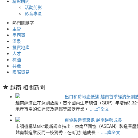
精彩瞬間
活動剪影
影音專區
熱門關鍵字
主管
墨西哥
溫泉
投資地產
人才
棕油
共產
國際貿易
越南 相關新聞
出口和房地產低迷 越南首季經濟急劇
越南經濟正在急劇放緩，首季國內生産總值（GDP）年增僅3.3
地産市場的低迷波及鋼鐵等廣泛産業。
.....詳全文
東協製造業衰退 越南逆勢成長
市調機構Markit最新調查指出，東南亞國協（ASEAN）製
越南製造業反而一枝獨秀，在6月加速成長。
.....詳全文