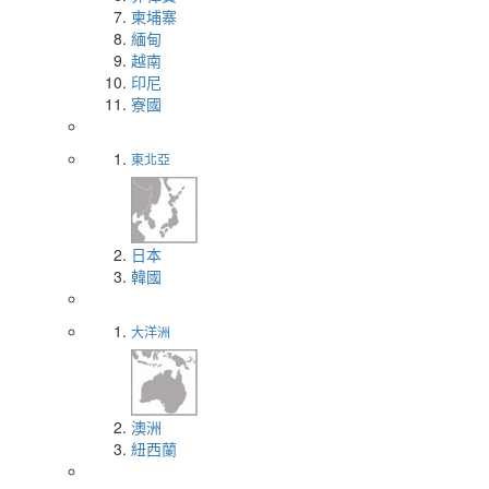
柬埔寨
緬甸
越南
印尼
寮國
東北亞
日本
韓國
大洋洲
澳洲
紐西蘭