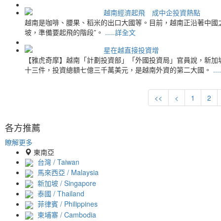
越南經濟起飛 成中企投資熱點
越南是咖啡、腰果、稻米的出口大國等。目前，越南正沿著中國之
坡，準備要起飛的階段”。
.....詳全文
星在越直接投資增
【雅虎奇摩】越南「計劃投資部」「外國投資局」官員說，新加
十三件，投資總額七億三千萬美元，是越南外資的第二大國。
..
<<
<
1
2
各方推薦
瞭解更多
東南亞
台灣 / Taiwan
馬來西亞 / Malaysia
新加坡 / Singapore
泰國 / Thailand
菲律賓 / Philippines
柬埔寨 / Cambodia