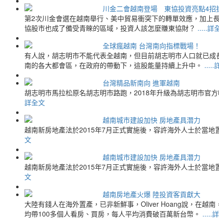
川金二會越南登場 東協投資亮點4招
第2次川金會選在越南舉行、美中貿易衝突下的轉單效應，加上
協股市也成了備受青睞的區域，投資人該怎麼賺東協財？
.....
全球瘋越南 台灣南向指標戰場！
有人說，胡志明市不能代表全越南，但目前胡志明市人口就已成
南的各大都會區，在政府的帶動下，這股能量持續上升中。
...
台灣精品新南向 進軍越南
胡志明市馬拉松原名胡志明市路跑，2018年升級為胡志明市官
詳全文
越南城市建設加快 房地產具潛力
越南新房地產法於2015年7月正式實施後，容許海外人士於當
文
越南城市建設加快 房地產具潛力
越南新房地產法於2015年7月正式實施後，容許海外人士於當
文
越南房地產火爆 陸投資客貢獻大
大陸有錢人在海外置產，已非新鮮事，Oliver Hoang說，
均帶100多個人看房、買房，每人平均消費破百萬新台幣。
....