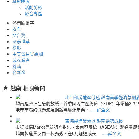
精彩瞬間
活動剪影
影音專區
熱門關鍵字
安全
北台灣
國泰世華
攝影
中美貿易受惠國
成衣業者
採購
台新金
越南 相關新聞
出口和房地產低迷 越南首季經濟急劇
越南經濟正在急劇放緩，首季國內生産總值（GDP）年增僅3.3
地産市場的低迷波及鋼鐵等廣泛産業。
.....詳全文
東協製造業衰退 越南逆勢成長
市調機構Markit最新調查指出，東南亞國協（ASEAN）製
越南製造業反而一枝獨秀，在6月加速成長。
.....詳全文