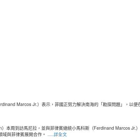
dinand Marcos Jr.）表示，菲國正努力解決南海的「勘探問題
 Leyen）本周到訪馬尼拉，並與菲律賓總統小馬科斯（Ferdinand Mar
領域與菲律賓展開合作。
.....詳全文