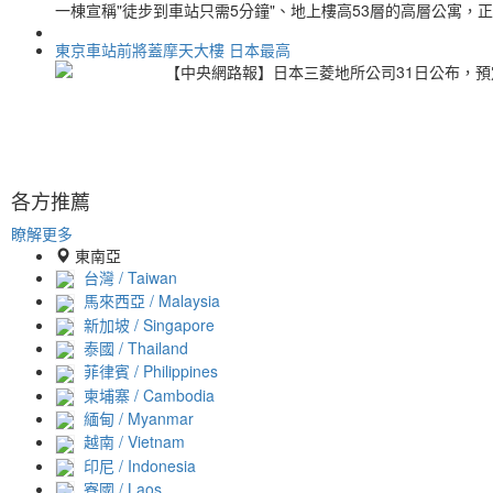
一棟宣稱"徒步到車站只需5分鐘"、地上樓高53層的高層公寓，
東京車站前將蓋摩天大樓 日本最高
【中央網路報】日本三菱地所公司31日公布，預
各方推薦
瞭解更多
東南亞
台灣 / Taiwan
馬來西亞 / Malaysia
新加坡 / Singapore
泰國 / Thailand
菲律賓 / Philippines
柬埔寨 / Cambodia
緬甸 / Myanmar
越南 / Vietnam
印尼 / Indonesia
寮國 / Laos