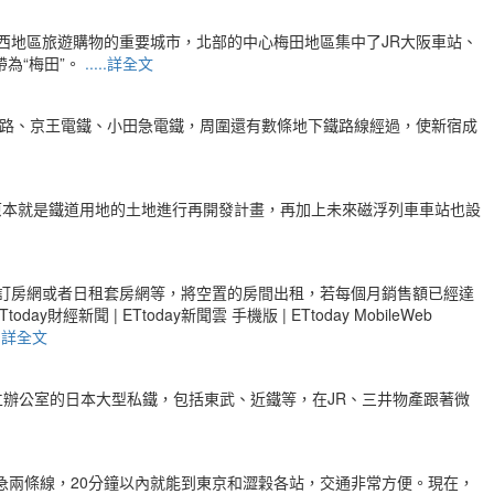
西地區旅遊購物的重要城市，北部的中心梅田地區集中了JR大阪車站、
為“梅田”。
.....詳全文
鐵路、京王電鐵、小田急電鐵，周圍還有數條地下鐵路線經過，使新宿成
原本就是鐵道用地的土地進行再開發計畫，再加上未來磁浮列車車站也設
過訂房網或者日租套房網等，將空置的房間出租，若每個月銷售額已經達
| ETtoday新聞雲 手機版 | ETtoday MobileWeb
...詳全文
台成立辦公室的日本大型私鐵，包括東武、近鐵等，在JR、三井物產跟著微
急兩條線，20分鐘以內就能到東京和澀穀各站，交通非常方便。現在，