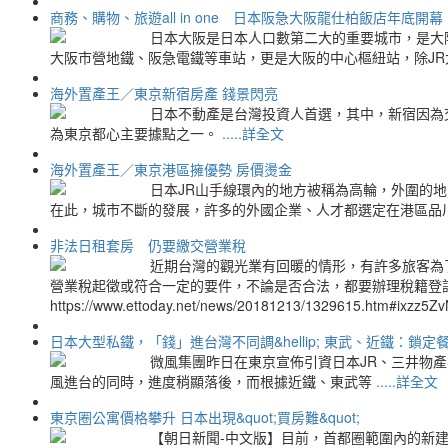
商務、購物、旅遊all in one 日本阪急大阪龍仕柏飯店年底開幕
日本大阪是日本人口數第二大的重要城市，是大
大阪市營地鐵、阪急電鐵等車站，更是大阪的中心樞紐站，除JR
海外置產王／東京新宿房產 錢景閃亮
日本不動產是台灣投資人首選，其中，新宿因為
為東京都心主要據點之一。
.....詳全文
海外置產王／東京港區擁優勢 房價燙金
日本JR山手線環內的地方被稱為高輪，外圍的
在此，城市不斷的發展，許多的外國企業、人才都選定在港區品
非法日租套房 仍要繳交營業稅
近期台灣的觀光業有回暖的情形，有許多旅客為了
營業稅起徵或符合一定的要件，不論是否合法，都要辦理稅籍登記，課徵營業稅。
https://www.ettoday.net/news/20181213/1329615.htm#ixzz5Zv
日本大型私鐵，「錢」進台灣不同調&hellip; 東武、近鐵：鎖定
微風集團昨日在東京宣佈引資日本JR、三井物產等
風進台的同時，進度稍顯落後，而根據近鐵、東武等
.....詳全文
東京圈公寓價格攀升 日本出現&quot;買房難&quot;
【朝日新聞-中文版】目前，首都圈範圍內的新建