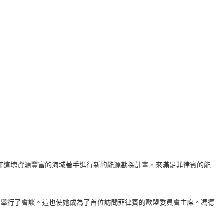
」，以便在這塊資源豐富的海域著手進行新的能源勘探計畫，來滿足菲律賓的能
cos Jr.）舉行了會談。這也使她成為了首位訪問菲律賓的歐盟委員會主席。馮德