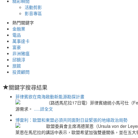
精彩瞬間
活動剪影
影音專區
熱門關鍵字
金融業
電品
萬事達卡
富豪
非洲豬瘟
邱鏡淳
旅館
投資顧問
關鍵字搜尋結果
菲律賓欲在南海啟動新能源勘探計畫
（路透馬尼拉17日電）菲律賓總統小馬可仕（Fer
源需求。
.....詳全文
博雷利：歐盟和東盟必須共同面對日益緊張的地緣政治局勢
歐盟委員會主席馮德萊恩（Ursula von der
萊恩在馬尼拉的講話中表示，歐盟希望加強雙邊關係，並在五大