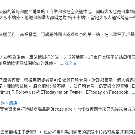
阪府的首府和關西地區的工商業和水陸空交通中心，同時大阪也是日本關
大阪車站外，地鐵和私鐵大都稱之為“梅田車站”，當地大阪人通常稱這一帶
交通便利、商業發達，可說是外國人認識東京的第一站，在此匯集了JR
地方被稱為港南，車站還鄰近芝浦、芝浜等地區，JR東日本運用新站周遭
川高輪這個區域開始向外延伸。
.....詳全文
節省經費，選擇民宿或者是AirBnb等日租套房。財政部表示，個人透
 原文網址: 躲不掉 非法日租套房 仍要繳交營業稅 | ETtoday財經新聞 
Nmb1jR Follow us: @ETtodaynet on Twitter | ETtoday on Facebook
..
餐飲、飯店
合資來台打造新商場品牌Breeze atre，也使得近兩年來已先後來
公寓價格正不斷攀升。 位於神奈川縣川崎市的武藏小杉站可乘坐JR與東