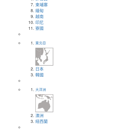
柬埔寨
緬甸
越南
印尼
寮國
東北亞
日本
韓國
大洋洲
澳洲
紐西蘭