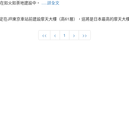
正在如火如荼地建設中。
.....詳全文
定在JR東京車站前建設摩天大樓（高61層），這將是日本最高的摩天大樓
<<
<
1
>
>>