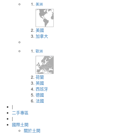
美洲
美國
加拿大
歐洲
荷蘭
英國
西班牙
德國
法國
|
二手專區
|
國際土開
關於土開