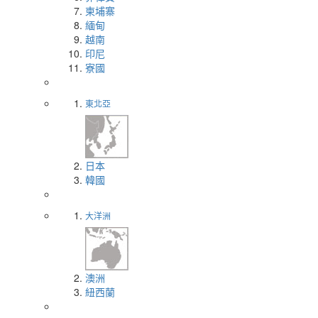
柬埔寨
緬甸
越南
印尼
寮國
東北亞
日本
韓國
大洋洲
澳洲
紐西蘭