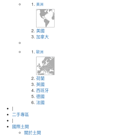
美洲
美國
加拿大
歐洲
荷蘭
英國
西班牙
德國
法國
|
二手專區
|
國際土開
關於土開