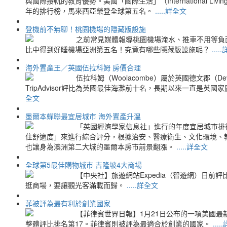
與國際接軌的教育優勢。美國「國際生活」（International 
年的排行榜，馬來西亞榮登全球第五名。
.....詳全文
登機前不無聊！桃園機場的隱藏版設施
之前常見媒體報導桃園機場淹水、推車不用等負
比中得到好睡機場亞洲第五名！究竟有哪些隱藏版設施呢？
...
海外置產王／英國伍拉科姆 房價合理
伍拉科姆（Woolacombe）屬於英國德文郡（
TripAdvisor評比為英國最佳海灘前十名，長期以來一直是
全文
墨爾本蟬聯最宜居城市 海外置產升溫
「英國經濟學家信息社」進行的年度宜居城市排行
住舒適度」來進行綜合評分，根據治安、醫療衛生、文化環境、
也讓身為澳洲第二大城的墨爾本房市前景翻漲。
.....詳全文
全球第5最佳購物城市 吉隆坡4大商場
【中央社】旅遊網站Expedia（智遊網）日前
逛商場，要讓觀光客滿載而歸。
.....詳全文
菲被評為最有利於創業國家
【菲律賓世界日報】1月21日公布的一項美國
整體評比排名第17。菲律賓則被評為最適合於創業的國家。
...