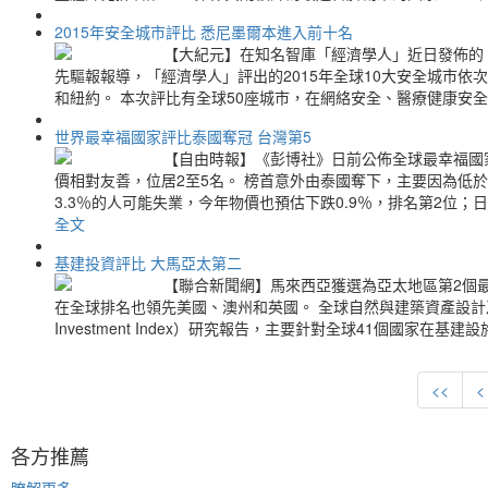
2015年安全城市評比 悉尼墨爾本進入前十名
【大紀元】在知名智庫「經濟學人」近日發佈的「
先驅報報導，「經濟學人」評出的2015年全球10大安全城市
和紐約。 本次評比有全球50座城市，在網絡安全、醫療健康安
世界最幸福國家評比泰國奪冠 台灣第5
【自由時報】《彭博社》日前公佈全球最幸福國
價相對友善，位居2至5名。 榜首意外由泰國奪下，主要因為低
3.3％的人可能失業，今年物價也預估下跌0.9％，排名第2位
全文
基建投資評比 大馬亞太第二
【聯合新聞網】馬來西亞獲選為亞太地區第2個
在全球排名也領先美國、澳州和英國。 全球自然與建築資產設計及顧問公司A
Investment Index）研究報告，主要針對全球41個國家
<<
<
各方推薦