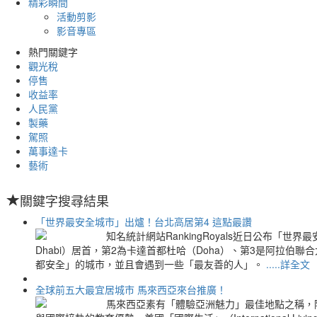
精彩瞬間
活動剪影
影音專區
熱門關鍵字
觀光稅
停售
收益率
人民黨
製藥
駕照
萬事達卡
藝術
關鍵字搜尋結果
「世界最安全城市」出爐！台北高居第4 這點最讚
知名統計網站RankingRoyals近日公布「
Dhabi）居首，第2為卡達首都杜哈（Doha）、第3是阿拉伯
都安全」的城市，並且會遇到一些「最友善的人」。
.....詳全文
全球前五大最宜居城市 馬來西亞來台推廣！
馬來西亞素有「體驗亞洲魅力」最佳地點之稱，